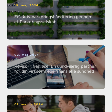
19. maj 2024
Effektiv parkeringshåndtering gennem
et Parkeringsselskab
02. maj 2024
Revisor i Vanløse: En uundværlig partner
for din virksomheds finansielle sundhed
01. marts 2024