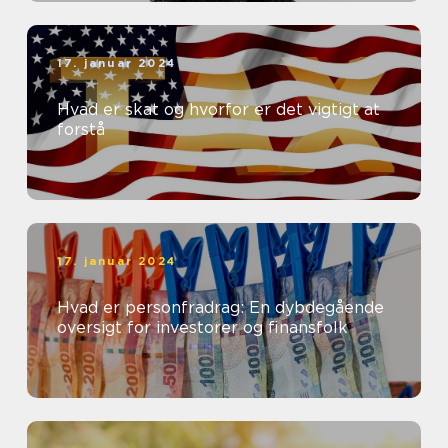
17. januar 2024
Hvad er skat og hvorfor er det vigtigt at
forstå
17. januar 2024
Hvad er personfradrag: En dybdegående
oversigt for investorer og finansfolk