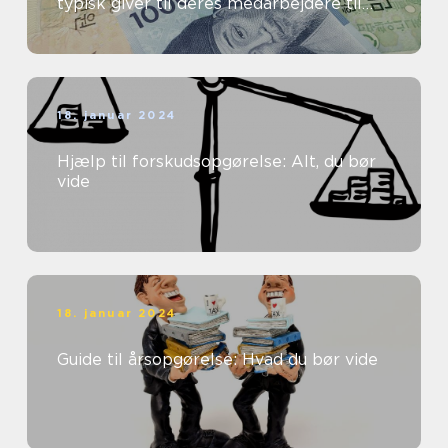
typisk giver til deres medarbejdere til
dækning af transportomkostninger ...
18. januar 2024
Hjælp til forskudsopgørelse: Alt, du bør
vide
18. januar 2024
Guide til årsopgørelse: Hvad du bør vide