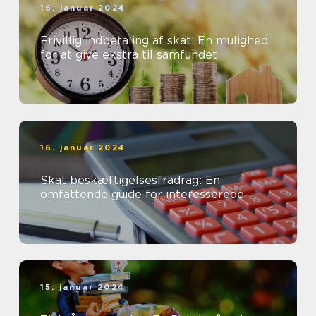
16. januar 2024
Frivillig indbetaling af skat: En mulighed
for at give ekstra til samfundet
16. januar 2024
Skat beskæftigelsesfradrag: En
omfattende guide for interesserede
15. januar 2024