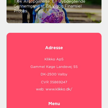
Tjek Årsopgørelse: En Dybdegående
Gennemgang af En Vigtig Finansiel
Proces
Adresse
web:
www.klikko.dk/
Menu