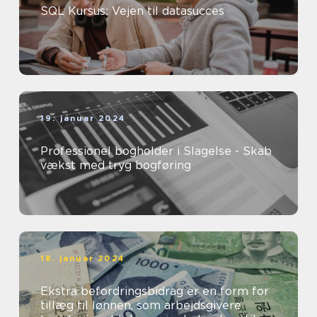
SQL Kursus: Vejen til datasucces
19. januar 2024
Professionel bogholder i Slagelse - Skab
vækst med tryg bogføring
18. januar 2024
Ekstra befordringsbidrag er en form for
tillæg til lønnen, som arbejdsgivere