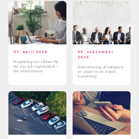
07. april 2026
05. september
2025
Bogføring fyn sådan får
du styr på regnskabet i
Rekruttering af sælgere
din virksomhed
er vejen til en stærk
forretning