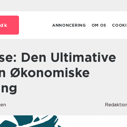
dk
ANNONCERING
OM OS
COOKI
Din Økonomiske
ing
sen
Redaktio