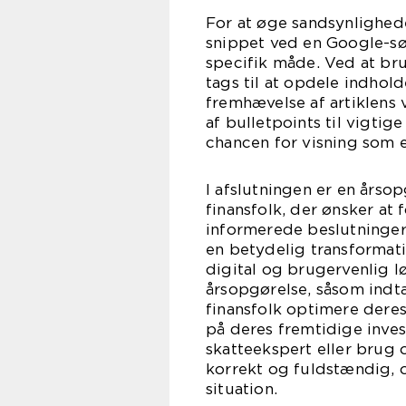
For at øge sandsynligheden
snippet ved en Google-søg
specifik måde. Ved at bru
tags til at opdele indhol
fremhævelse af artiklens 
af bulletpoints til vigti
chancen for visning som e
I afslutningen er en årso
finansfolk, der ønsker at
informerede beslutninge
en betydelig transformati
digital og brugervenlig l
årsopgørelse, såsom indtæ
finansfolk optimere dere
på deres fremtidige inves
skatteekspert eller brug o
korrekt og fuldstændig, 
situation.