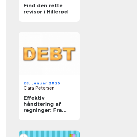
Find den rette
revisor i Hillerød
28. januar 2025
Clara Petersen
Effektiv
håndtering af
regninger: Fra
uoverskuelige
bunker til
tidsmæssig
balance