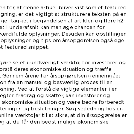
 for, at denne artikel bliver vist som et featured
ning, er det vigtigt at strukturere teksten på en
ge -tagget i begyndelsen af artiklen og flere h2-
det i underafsnit kan man øge chancen for
værdifulde oplysninger. Desuden kan opstillingen
ge oplysninger og tips om årsopgørelsen også øge
t featured snippet.
pgørelse et uundværligt værktøj for investorer og
 forstå deres økonomiske situation og træffe
r. Gennem årene har årsopgørelsen gennemgået
on fra en manuel og besværlig proces til en
øsning. Ved at forstå de vigtige elementer i en
gter, fradrag og skatter, kan investorer og
s økonomiske situation og være bedre forberedt
teringer og beslutninger. Søg vejledning hos en
nline værktøjer til at sikre, at din årsopgørelse er
og at du får den bedst mulige økonomiske