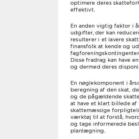
optimere deres skattefo
effektivt.
En anden vigtig faktor i 
udgifter, der kan reducer
resulterer i et lavere ska
finansfolk at kende og ud
fagforeningskontingenter,
Disse fradrag kan have e
og dermed deres disponi
En nøglekomponent i årso
beregning af den skat, de
og de pågældende skattesa
at have et klart billede 
skattemæssige forpligtels
værktøj til at forstå, hv
og tage informerede bes
planlægning.