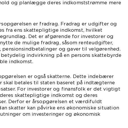
rhold og planlægge deres indkomststrømme mere
årsopgørelsen er fradrag. Fradrag er udgifter og
es fra ens skattepligtige indkomst, hvilket
ttegrundlag. Det er afgørende for investorer og
nytte de mulige fradrag, såsom renteudgifter,
 pensionsindbetalinger og gaver til velgørenhed.
n betydelig indvirkning på en persons skattebyrde
ble indkomst.
pgørelsen er også skatterne. Dette indebærer
r skal betales til staten baseret på indtægterne
tser. For investorer og finansfolk er det vigtigt
af deres skattepligtige indkomst og deres
er. Derfor er årsopgørelsen et værdifuldt
ordan skatter kan påvirke ens økonomiske situation
lutninger om investeringer og økonomisk