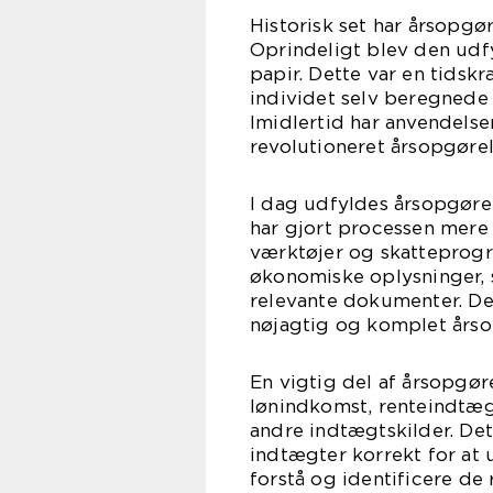
Historisk set har årsopg
Oprindeligt blev den udf
papir. Dette var en tids
individet selv beregned
Imidlertid har anvendelse
revolutioneret årsopgørel
I dag udfyldes årsopgørels
har gjort processen mere 
værktøjer og skatteprog
økonomiske oplysninger, 
relevante dokumenter. De
nøjagtig og komplet årso
En vigtig del af årsopgør
lønindkomst, renteindtægt
andre indtægtskilder. Det
indtægter korrekt for at
forstå og identificere de