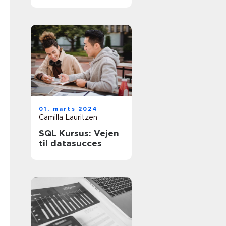
virksomheds
finansielle
sundhed
01. marts 2024
Camilla Lauritzen
SQL Kursus: Vejen
til datasucces