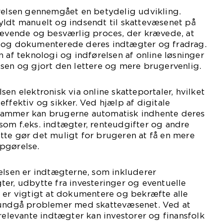
ørelsen gennemgået en betydelig udvikling.
yldt manuelt og indsendt til skattevæsenet på
krævende og besværlig proces, der krævede, at
e og dokumenterede deres indtægter og fradrag.
n af teknologi og indførelsen af online løsninger
sen og gjort den lettere og mere brugervenlig.
en elektronisk via online skatteportaler, hvilket
effektiv og sikker. Ved hjælp af digitale
rammer kan brugerne automatisk indhente deres
som f.eks. indtægter, renteudgifter og andre
tte gør det muligt for brugeren at få en mere
pgørelse.
elsen er indtægterne, som inkluderer
er, udbytte fra investeringer og eventuelle
 er vigtigt at dokumentere og bekræfte alle
 undgå problemer med skattevæsenet. Ved at
 relevante indtægter kan investorer og finansfolk