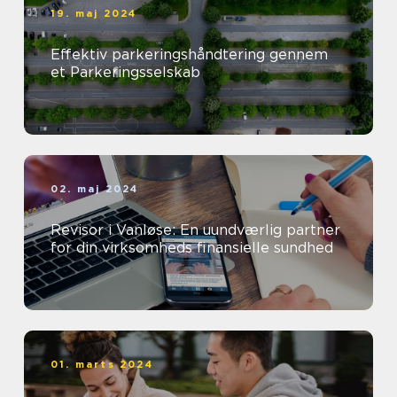
19. maj 2024
Effektiv parkeringshåndtering gennem
et Parkeringsselskab
02. maj 2024
Revisor i Vanløse: En uundværlig partner
for din virksomheds finansielle sundhed
01. marts 2024