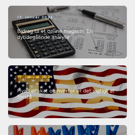
17. januar 2024
Bidrag til et online magasin: En
dybdegående analyse
17. januar 2024
Hvad er skat og hvorfor er det vigtigt at
forstå