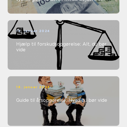
dækning af transportomkostninger ...
18. januar 2024
Hjælp til forskudsopgørelse: Alt, du bør
vide
18. januar 2024
Guide til årsopgørelse: Hvad du bør vide