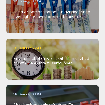
17. januar 2024
Hvad er personfradrag: En dybdegående
oversigt for investorer og finansfolk
16. januar 2024
Frivillig indbetaling af skat: En mulighed
for at give ekstra til samfundet
16. januar 2024
Skat beskæftigelsesfradrag: En