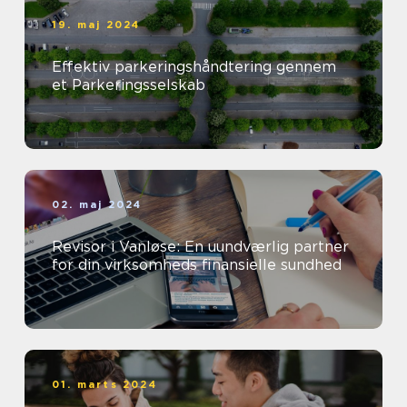
19. maj 2024
Effektiv parkeringshåndtering gennem
et Parkeringsselskab
02. maj 2024
Revisor i Vanløse: En uundværlig partner
for din virksomheds finansielle sundhed
01. marts 2024