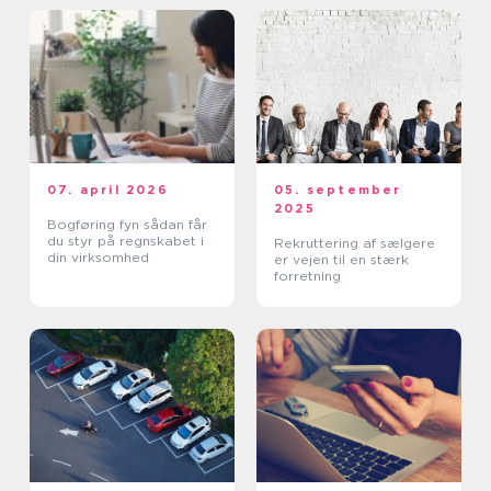
07. april 2026
05. september
2025
Bogføring fyn sådan får
du styr på regnskabet i
Rekruttering af sælgere
din virksomhed
er vejen til en stærk
forretning