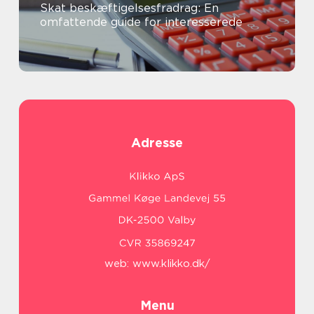
Skat beskæftigelsesfradrag: En
omfattende guide for interesserede
Adresse
web:
www.klikko.dk/
Menu