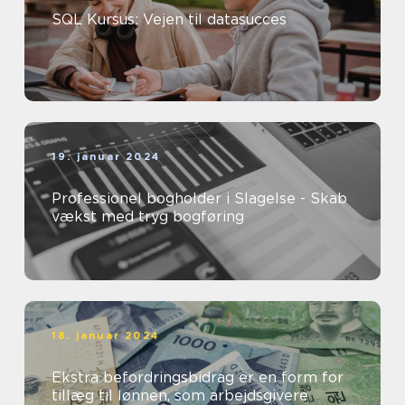
SQL Kursus: Vejen til datasucces
19. januar 2024
Professionel bogholder i Slagelse - Skab
vækst med tryg bogføring
18. januar 2024
Ekstra befordringsbidrag er en form for
tillæg til lønnen, som arbejdsgivere