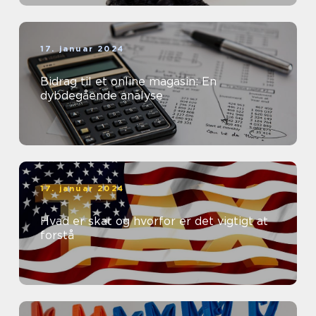
17. januar 2024
Bidrag til et online magasin: En
dybdegående analyse
17. januar 2024
Hvad er skat og hvorfor er det vigtigt at
forstå