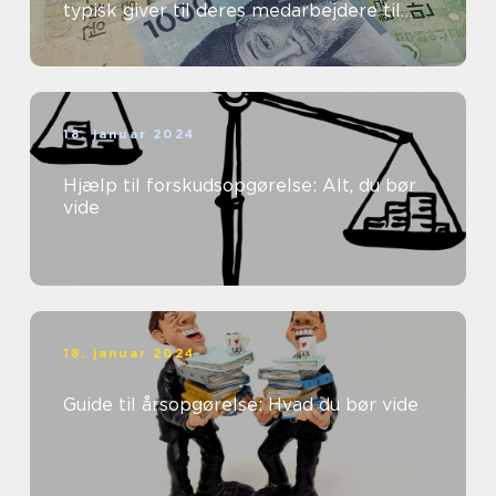
typisk giver til deres medarbejdere til
dækning af transportomkostninger ...
18. januar 2024
Hjælp til forskudsopgørelse: Alt, du bør
vide
18. januar 2024
Guide til årsopgørelse: Hvad du bør vide