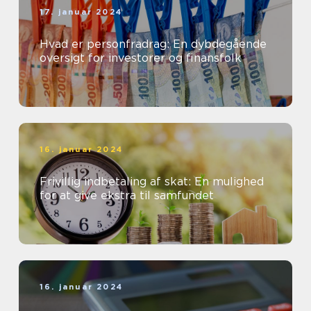
17. januar 2024
Hvad er personfradrag: En dybdegående
oversigt for investorer og finansfolk
16. januar 2024
Frivillig indbetaling af skat: En mulighed
for at give ekstra til samfundet
16. januar 2024