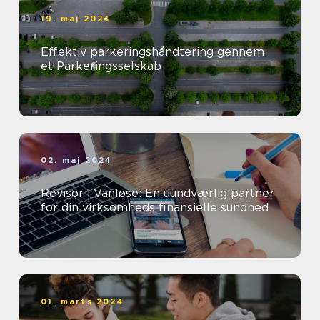
19. maj 2024
Effektiv parkeringshåndtering gennem
et Parkeringsselskab
02. maj 2024
Revisor i Vanløse: En uundværlig partner
for din virksomheds finansielle sundhed
01. marts 2024