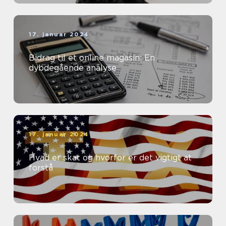
17. januar 2024
Bidrag til et online magasin: En
dybdegående analyse
17. januar 2024
Hvad er skat og hvorfor er det vigtigt at
forstå