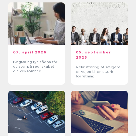
07. april 2026
05. september
2025
Bogføring fyn sådan får
du styr på regnskabet i
Rekruttering af sælgere
din virksomhed
er vejen til en stærk
forretning