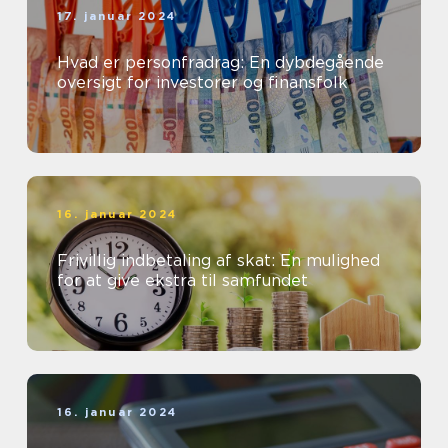
17. januar 2024
Hvad er personfradrag: En dybdegående
oversigt for investorer og finansfolk
16. januar 2024
Frivillig indbetaling af skat: En mulighed
for at give ekstra til samfundet
16. januar 2024