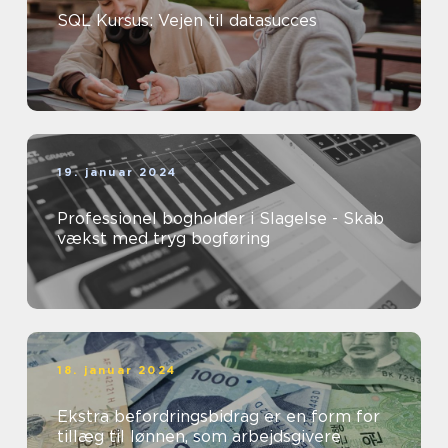
SQL Kursus: Vejen til datasucces
19. januar 2024
Professionel bogholder i Slagelse - Skab
vækst med tryg bogføring
18. januar 2024
Ekstra befordringsbidrag er en form for
tillæg til lønnen, som arbejdsgivere