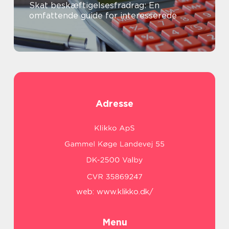
Skat beskæftigelsesfradrag: En
omfattende guide for interesserede
Adresse
web:
www.klikko.dk/
Menu