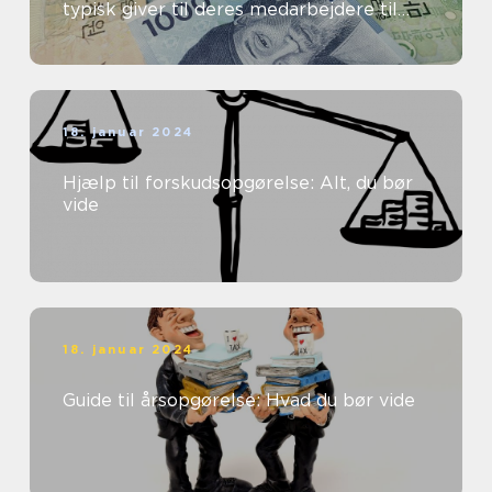
typisk giver til deres medarbejdere til
dækning af transportomkostninger ...
18. januar 2024
Hjælp til forskudsopgørelse: Alt, du bør
vide
18. januar 2024
Guide til årsopgørelse: Hvad du bør vide