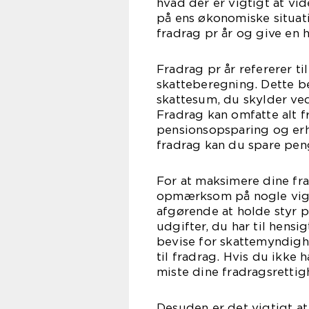
hvad der er vigtigt at vi
på ens økonomiske situati
fradrag pr år og give en 
Fradrag pr år refererer ti
skatteberegning. Dette b
skattesum, du skylder ved
Fradrag kan omfatte alt f
pensionsopsparing og erh
fradrag kan du spare pen
For at maksimere dine fr
opmærksom på nogle vigti
afgørende at holde styr 
udgifter, du har til hensi
bevise for skattemyndighe
til fradrag. Hvis du ikke 
miste dine fradragsretti
Desuden er det vigtigt a