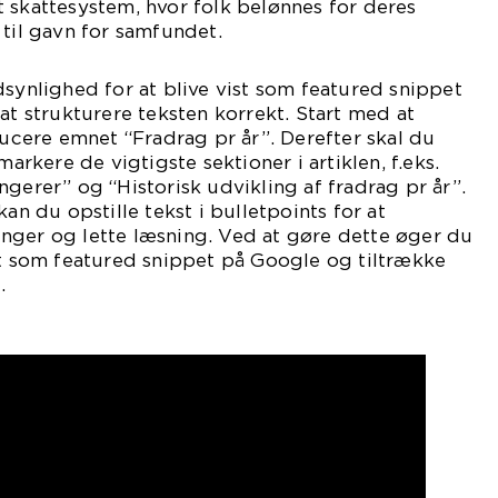
 skattesystem, hvor folk belønnes for deres
 til gavn for samfundet.
dsynlighed for at blive vist som featured snippet
at strukturere teksten korrekt. Start med at
oducere emnet “Fradrag pr år”. Derefter skal du
markere de vigtigste sektioner i artiklen, f.eks.
ngerer” og “Historisk udvikling af fradrag pr år”.
kan du opstille tekst i bulletpoints for at
nger og lette læsning. Ved at gøre dette øger du
st som featured snippet på Google og tiltrække
.