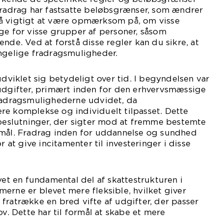
fradrag har fastsatte beløbsgrænser, som ændrer
 også vigtigt at være opmærksom på, om visse
ge for visse grupper af personer, såsom
nde. Ved at forstå disse regler kan du sikre, at
ængelige fradragsmuligheder.
udviklet sig betydeligt over tid. I begyndelsen var
 udgifter, primært inden for den erhvervsmæssige
fradragsmulighederne udvidet, da
re komplekse og individuelt tilpasset. Dette
 beslutninger, der sigter mod at fremme bestemte
 mål. Fradrag inden for uddannelse og sundhed
r at give incitamenter til investeringer i disse
vet en fundamental del af skattestrukturen i
erne er blevet mere fleksible, hvilket giver
fratrække en bred vifte af udgifter, der passer
ov. Dette har til formål at skabe et mere