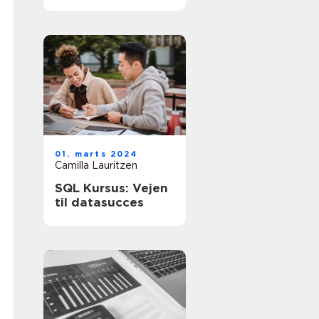
virksomheds
finansielle
sundhed
01. marts 2024
Camilla Lauritzen
SQL Kursus: Vejen
til datasucces