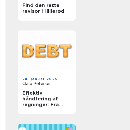
Find den rette
revisor i Hillerød
28. januar 2025
Clara Petersen
Effektiv
håndtering af
regninger: Fra
uoverskuelige
bunker til
tidsmæssig
balance