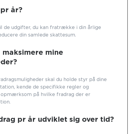
pr år?
l de udgifter, du kan fratrække i din årlige
reducere din samlede skattesum.
g maksimere mine
eder?
adragsmuligheder skal du holde styr på dine
ation, kende de specifikke regler og
 opmærksom på hvilke fradrag der er
tion.
rag pr år udviklet sig over tid?