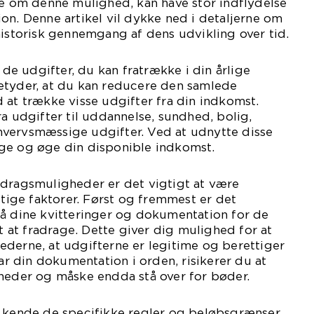
de om denne mulighed, kan have stor indflydelse
on. Denne artikel vil dykke ned i detaljerne om
historisk gennemgang af dens udvikling over tid.
l de udgifter, du kan fratrække i din årlige
etyder, at du kan reducere den samlede
 at trække visse udgifter fra din indkomst.
ra udgifter til uddannelse, sundhed, bolig,
vervsmæssige udgifter. Ved at udnytte disse
ge og øge din disponible indkomst.
adragsmuligheder er det vigtigt at være
ge faktorer. Først og fremmest er det
på dine kvitteringer og dokumentation for de
gt at fradrage. Dette giver dig mulighed for at
derne, at udgifterne er legitime og berettiger
har din dokumentation i orden, risikerer du at
gheder og måske endda stå over for bøder.
t kende de specifikke regler og beløbsgrænser