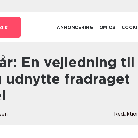
dk
ANNONCERING
OM OS
COOKI
g udnytte fradraget
l
sen
Redaktio