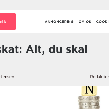
dk
ANNONCERING
OM OS
COOKI
rtensen
Redaktio