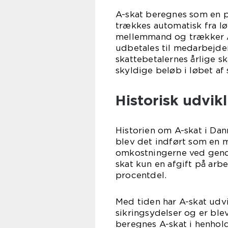
A-skat beregnes som en 
trækkes automatisk fra l
mellemmand og trækker A-
udbetales til medarbejde
skattebetalernes årlige s
skyldige beløb i løbet af 
Historisk udvikl
Historien om A-skat i Danm
blev det indført som en mi
omkostningerne ved geno
skat kun en afgift på ar
procentdel.
Med tiden har A-skat udvik
sikringsydelser og er ble
beregnes A-skat i henhold 