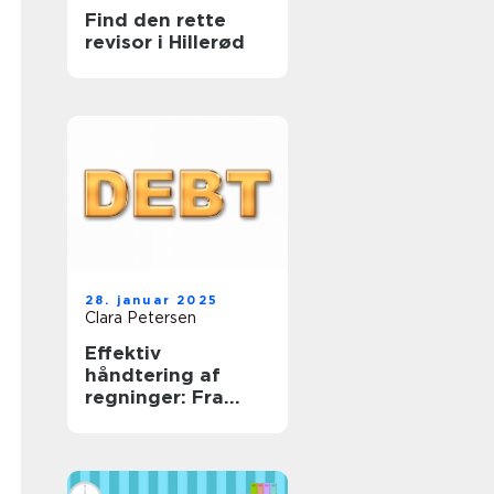
Find den rette
revisor i Hillerød
28. januar 2025
Clara Petersen
Effektiv
håndtering af
regninger: Fra
uoverskuelige
bunker til
tidsmæssig
balance