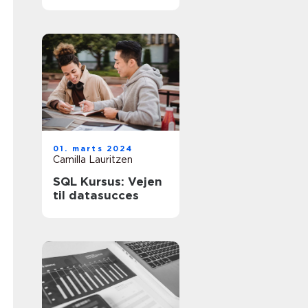
virksomheds
finansielle
sundhed
01. marts 2024
Camilla Lauritzen
SQL Kursus: Vejen
til datasucces