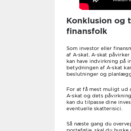
Konklusion og t
finansfolk
Som investor eller finans
af A-skat. A-skat påvirk
kan have indvirkning på in
betydningen af A-skat kan
beslutninger og planlægg
For at få mest muligt ud a
A-skat og dets påvirkning
kan du tilpasse dine inve
eventuelle skatterisici.
Så næste gang du overvejer
portefølje, skal du husk