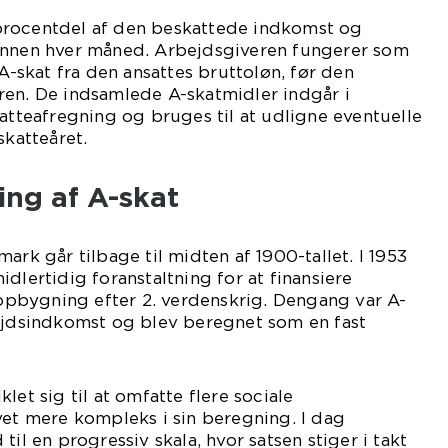
procentdel af den beskattede indkomst og
ønnen hver måned. Arbejdsgiveren fungerer som
skat fra den ansattes bruttoløn, før den
ren. De indsamlede A-skatmidler indgår i
katteafregning og bruges til at udligne eventuelle
skatteåret.
ing af A-skat
ark går tilbage til midten af 1900-tallet. I 1953
dlertidig foranstaltning for at finansiere
pbygning efter 2. verdenskrig. Dengang var A-
bejdsindkomst og blev beregnet som en fast
let sig til at omfatte flere sociale
vet mere kompleks i sin beregning. I dag
til en progressiv skala, hvor satsen stiger i takt