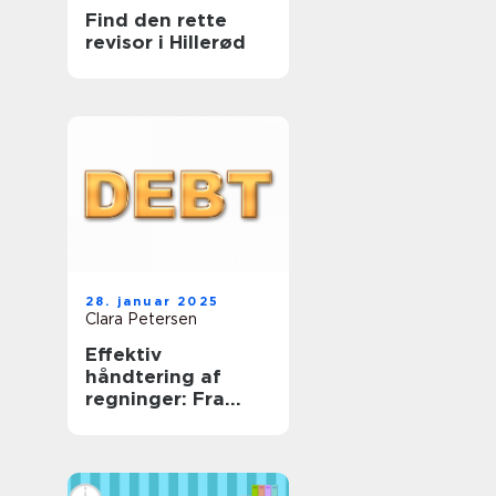
Find den rette
revisor i Hillerød
28. januar 2025
Clara Petersen
Effektiv
håndtering af
regninger: Fra
uoverskuelige
bunker til
tidsmæssig
balance