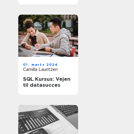
virksomheds
finansielle
sundhed
01. marts 2024
Camilla Lauritzen
SQL Kursus: Vejen
til datasucces