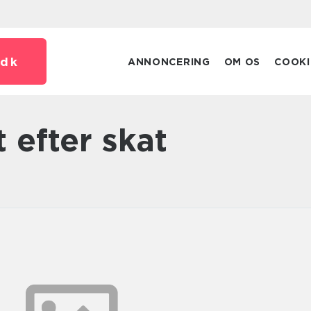
dk
ANNONCERING
OM OS
COOKI
 efter skat