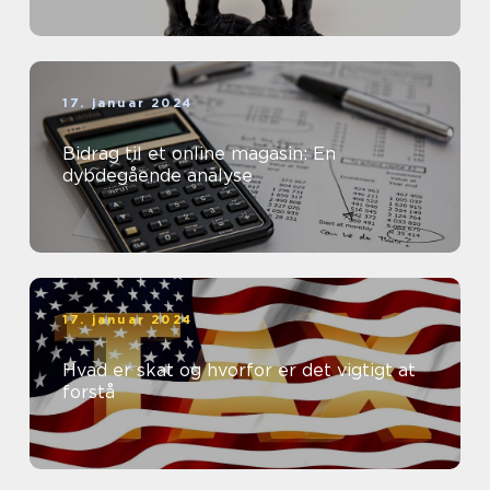
17. januar 2024
Bidrag til et online magasin: En
dybdegående analyse
17. januar 2024
Hvad er skat og hvorfor er det vigtigt at
forstå