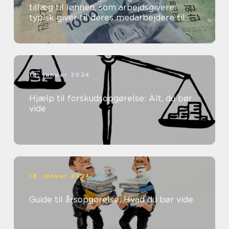
tillæg til lønnen, som arbejdsgivere
typisk giver til deres medarbejdere til
dækning af transportomkostninger ...
18. januar 2024
Hjælp til forskudsopgørelse: Alt, du bør
vide
18. januar 2024
Guide til årsopgørelse: Hvad du bør vide