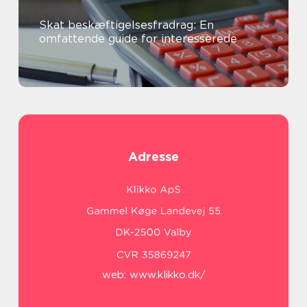
Skat beskæftigelsesfradrag: En
omfattende guide for interesserede
Adresse
web:
www.klikko.dk/