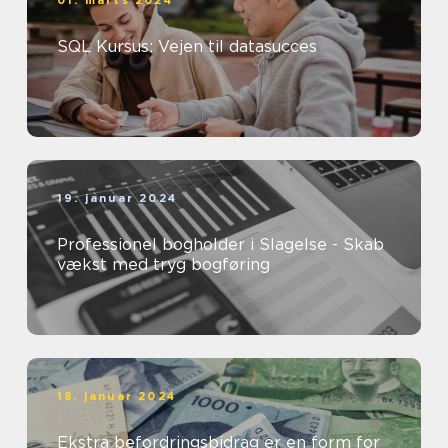
01. marts 2024
SQL Kursus: Vejen til datasucces
19. januar 2024
Professionel bogholder i Slagelse - Skab
vækst med tryg bogføring
18. januar 2024
Ekstra befordringsbidrag er en form for