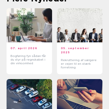
07. april 2026
05. september
2025
Bogføring fyn sådan får
du styr på regnskabet i
Rekruttering af sælgere
din virksomhed
er vejen til en stærk
forretning