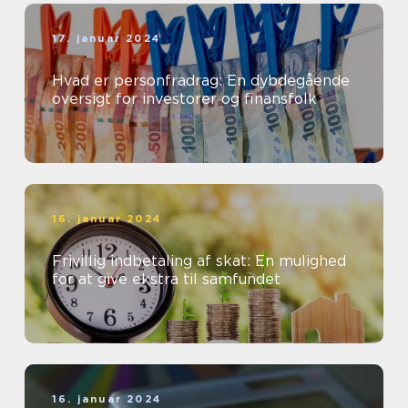
17. januar 2024
Hvad er personfradrag: En dybdegående
oversigt for investorer og finansfolk
16. januar 2024
Frivillig indbetaling af skat: En mulighed
for at give ekstra til samfundet
16. januar 2024