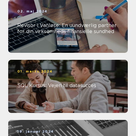
02. maj 2024
Revisor i Vanløse: En uundværlig partner
for din virksomheds finansielle sundhed
01. marts 2024
SQL Kursus: Vejen til datasucces
19. januar 2024