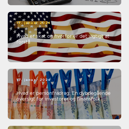
17. januar 2024
Hvad er skat og hvorfor er det vigtigt at
forstå
17. januar 2024
Hvad er personfradrag: En dybdegående
oversigt for investorer og finansfolk