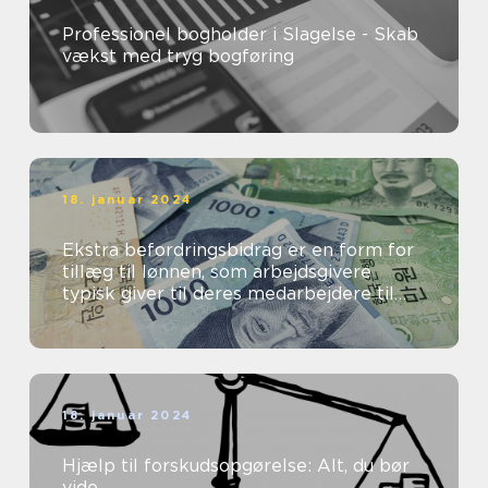
Professionel bogholder i Slagelse - Skab
vækst med tryg bogføring
18. januar 2024
Ekstra befordringsbidrag er en form for
tillæg til lønnen, som arbejdsgivere
typisk giver til deres medarbejdere til
dækning af transportomkostninger ...
18. januar 2024
Hjælp til forskudsopgørelse: Alt, du bør
vide