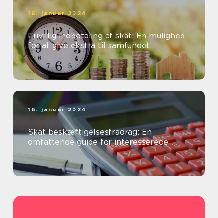
16. januar 2024
Frivillig indbetaling af skat: En mulighed
for at give ekstra til samfundet
16. januar 2024
Skat beskæftigelsesfradrag: En
omfattende guide for interesserede