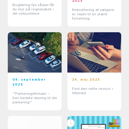
2025
Bogføring fyn sådan får
du styr på regnskabet i
Rekruttering af sælgere
din virksomhed
er vejen til en stærk
forretning
04. september
24. maj 2025
2025
Find den rette revisor i
Hillerød
**Parkeringsfirmaer –
Den bedste løsning til din
parkering**