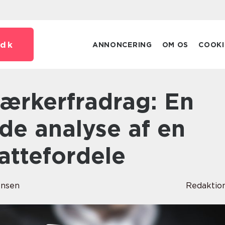
dk
ANNONCERING
OM OS
COOKI
e analyse af en
attefordele
ensen
Redaktio