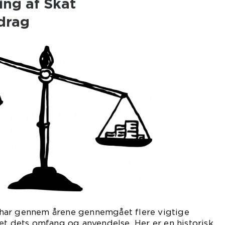
ing af Skat
drag
har gennem årene gennemgået flere vigtige
et dets omfang og anvendelse. Her er en historisk