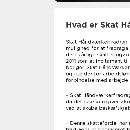
Hvad er Skat H
Skat Håndværkerfradrag e
mulighed for at fradrage 
deres årlige skatteopgørel
2011 som et incitament ti
boliger. Skat Håndværker
og gælder for arbejdsløn,
forbindelse med arbejde 
– Skat Håndværkerfradrag
da det ikke kun giver øk
ved at skabe beskæftige
– Denne skattefordel har e
fradrages et begrænset be