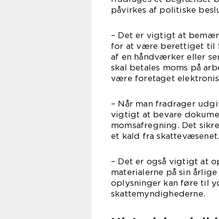
påvirkes af politiske bes
– Det er vigtigt at bemærk
for at være berettiget ti
af en håndværker eller s
skal betales moms på arb
være foretaget elektronisk
– Når man fradrager udgi
vigtigt at bevare dokumen
momsafregning. Det sikrer
et kald fra skattevæsenet
– Det er også vigtigt at 
materialerne på sin årlig
oplysninger kan føre til 
skattemyndighederne.