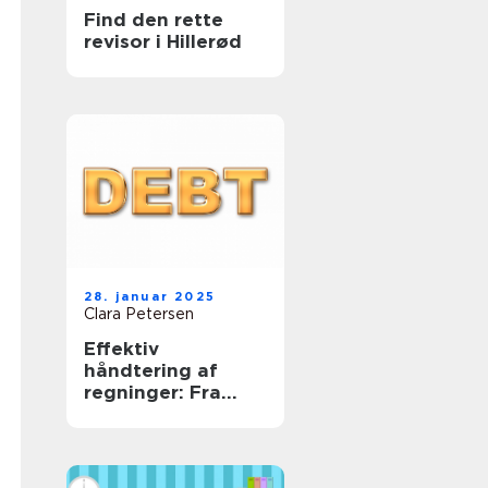
Find den rette
revisor i Hillerød
28. januar 2025
Clara Petersen
Effektiv
håndtering af
regninger: Fra
uoverskuelige
bunker til
tidsmæssig
balance