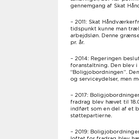
gennemgang af Skat Hånd
– 2011: Skat Håndværkerfr
tidspunkt kunne man trække
arbejdsløn. Denne grænse 
pr. år.
– 2014: Regeringen beslu
foranstaltning. Den blev i
“Boligjobordningen”. Den
og serviceydelser, men med
– 2017: Boligjobordninge
fradrag blev hævet til 18.
indført som en del af et 
støttepartierne.
– 2019: Boligjobordninge
loftet for fradrag blev hæ