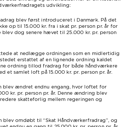
værkerfradragets udvikling:
adrag blev først introduceret i Danmark. På det
 op til 15.000 kr. fra i skat pr. person pr. år for
blev dog senere hævet til 25.000 kr. pr. person
ttede at nedlægge ordningen som en midlertidig
 stedet erstattet af en lignende ordning kaldet
ne ordning tillod fradrag for både håndværkere
 et samlet loft på 15.000 kr. pr. person pr. år.
n blev ændret endnu engang, hvor loftet for
000 kr. pr. person pr. år. Denne ændring blev
bredere skatteforlig mellem regeringen og
n blev omdøbt til “Skat Håndværkerfradrag”, og
vet endnu en gang til 25.000 kr. pr. person pr. år.