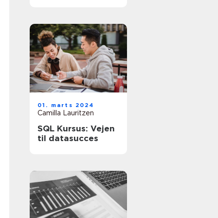
virksomheds
finansielle
sundhed
01. marts 2024
Camilla Lauritzen
SQL Kursus: Vejen
til datasucces