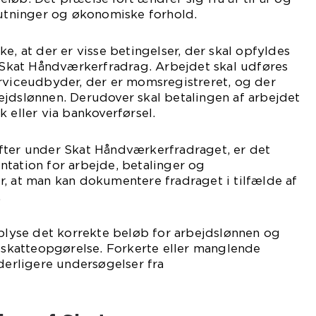
lutninger og økonomiske forhold.
e, at der er visse betingelser, der skal opfyldes
l Skat Håndværkerfradrag. Arbejdet skal udføres
erviceudbyder, der er momsregistreret, og der
ejdslønnen. Derudover skal betalingen af arbejdet
 eller via bankoverførsel.
fter under Skat Håndværkerfradraget, er det
tation for arbejde, betalinger og
, at man kan dokumentere fradraget i tilfælde af
.
oplyse det korrekte beløb for arbejdslønnen og
e skatteopgørelse. Forkerte eller manglende
yderligere undersøgelser fra