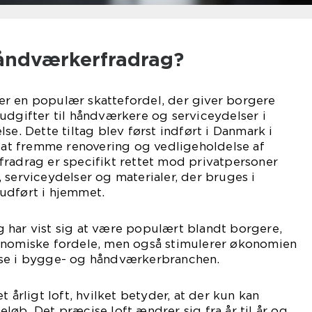
åndværkerfradrag?
r en populær skattefordel, der giver borgere
udgifter til håndværkere og serviceydelser i
se. Dette tiltag blev først indført i Danmark i
l at fremme renovering og vedligeholdelse af
fradrag er specifikt rettet mod privatpersoner
 serviceydelser og materialer, der bruges i
udført i hjemmet.
 har vist sig at være populært blandt borgere,
onomiske fordele, men også stimulerer økonomien
lse i bygge- og håndværkerbranchen.
t årligt loft, hvilket betyder, at der kun kan
løb. Det præcise loft ændrer sig fra år til år og