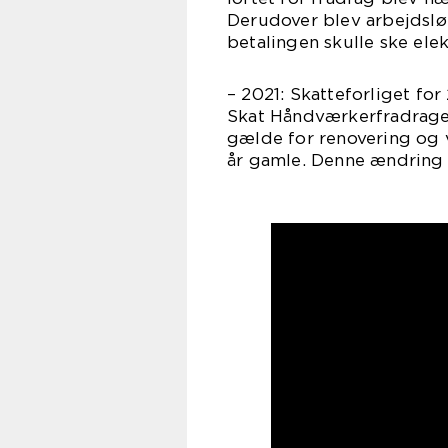
Derudover blev arbejdsløn
betalingen skulle ske elek
– 2021: Skatteforliget f
Skat Håndværkerfradraget,
gælde for renovering og 
år gamle. Denne ændring t