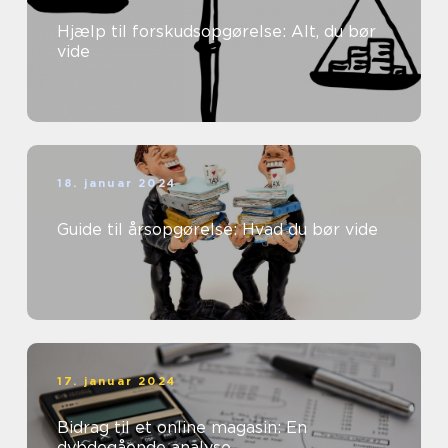
Hjælp til forskudsopgørelse: Alt, du bør
vide
18. januar 2024
Guide til årsopgørelse: Hvad du bør vide
17. januar 2024
Bidrag til et online magasin: En
dybdegående analyse