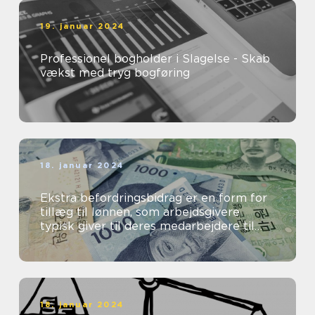
19. januar 2024
Professionel bogholder i Slagelse - Skab
vækst med tryg bogføring
18. januar 2024
Ekstra befordringsbidrag er en form for
tillæg til lønnen, som arbejdsgivere
typisk giver til deres medarbejdere til
dækning af transportomkostninger ...
18. januar 2024