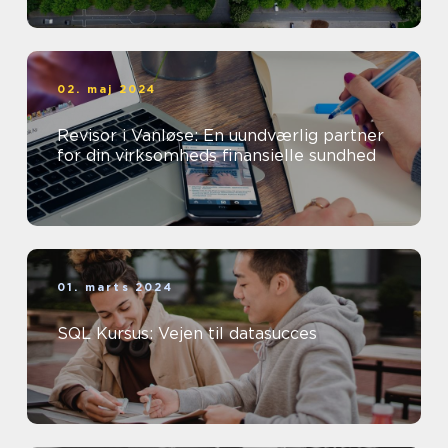
02. maj 2024
Revisor i Vanløse: En uundværlig partner
for din virksomheds finansielle sundhed
01. marts 2024
SQL Kursus: Vejen til datasucces