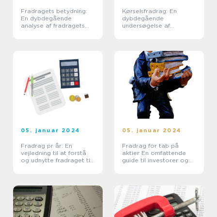
Fradragets betydning:
Kørselsfradrag: En
En dybdegående
dybdegående
analyse af fradragets
undersøgelse af
historiske udvikling og
fradragsberettigede
vigtigheden for
kørselsomkostninger
interesserede investorer
og finansfolk
05. januar 2024
05. januar 2024
Fradrag pr år: En
Fradrag for tab på
vejledning til at forstå
aktier En omfattende
og udnytte fradraget til
guide til investorer og
din fordel
finansfolk