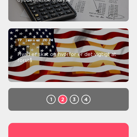
17. januar 2024
Hvad er skat og hvorfor er det vigtigt at
forstå
1
2
3
4