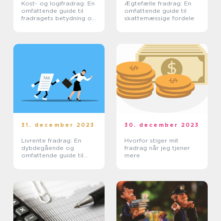
Kost- og logifradrag: En
Ægtefælle fradrag: En
omfattende guide til
omfattende guide til
fradragets betydning og
skattemæssige fordele
udvikling
31. december 2023
30. december 2023
Livrente fradrag: En
Hvorfor stiger mit
dybdegående og
fradrag når jeg tjener
omfattende guide til
mere
investorer og finansfolk