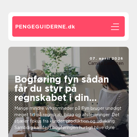
PENGEGUIDERNE.
dk
07. april 2026
Camilla Lauritzen
Bogføring fyn sådan
får du styr på
regnskabet i din
virksomhed
Mange mindre virksomheder på Fyn bruger unødigt
meget tid på regnskab, bilag og afstemninger. Det
stjæler fokus fra kunder, produktion og udvikling.
Samtidig kan fejl i bogføringen hurtigt blive dyre ...