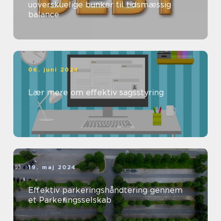
uoverskuelige bunker til tidsmæssig
balance
06. juni 2024
Lær mere om effektiv sagsstyring
19. maj 2024
Effektiv parkeringshåndtering gennem
et Parkeringsselskab