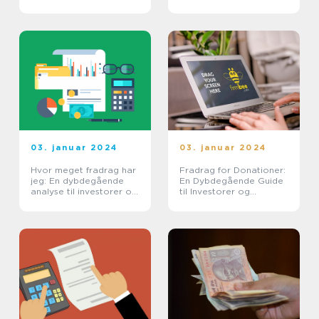
03. januar 2024
03. januar 2024
Hvor meget fradrag har
Fradrag for Donationer:
jeg: En dybdegående
En Dybdegående Guide
analyse til investorer og
til Investorer og
finansfolk
Finansfolk