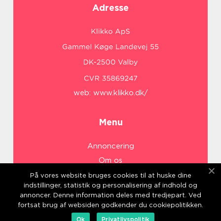
Adresse
web:
www.klikko.dk/
Menu
Annoncering
Om os
Cookies
På vores website bruges cookies til at huske dine
indstillinger, statistik og personalisering af indhold og
Kontakt os
annoncer. Denne information deles med tredjepart. Ved
Sitemap
fortsat brug af websiden godkender du cookiepolitikken.
Ok
Privatlivspolitik