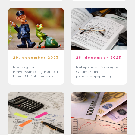
29. december 2023
28. december 2023
Fradrag for
Ratepension fradrag –
Erhvervsmæssig Kørsel i
Optimer din
Egen Bil Optimer dine
pensionsopsparing
økonomiske fordele